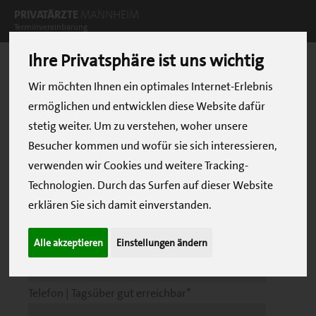
PRIVATÄRZTE
MANNHEIM
Terminvereinbarung
Ihre Privatsphäre ist uns wichtig
Zurück
Wir möchten Ihnen ein optimales Internet-Erlebnis
Sie möchten gerne
ermöglichen und entwicklen diese Website dafür
einen Termin vereinbaren ...
stetig weiter. Um zu verstehen, woher unsere
Besucher kommen und wofür sie sich interessieren,
verwenden wir Cookies und weitere Tracking-
Pflichtfeld
*
Arzt | Fachrichtung
Technologien. Durch das Surfen auf dieser Website
erklären Sie sich damit einverstanden.
Pflichtfeld
*
Vorname
Alle akzeptieren
Einstellungen ändern
Pflichtfeld
*
Nachname
Pflichtfeld
*
Telefon | Tagsüber gut erreichbar